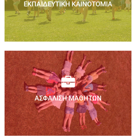
ΕΚΠΑΙΔΕΥΤΙΚΉ ΚΑΙΝΟΤΟΜΊΑ
Διαβάστε Περισσότερα
Το ΣΥΓΧΡΟΝΟ ΝΗΠΙΑΓΩΓΕΙΟ αποτελεί ένα
πρωτοποριακό εκπαιδευτικό οργανισμό της πόλης
μας, o οποίος προσανατολίζεται στην ποιοτική και
αποτελεσματική προσχολική εκπαίδευση....
ΑΣΦΆΛΙΣΗ ΜΑΘΗΤΏΝ
Διαβάστε Περισσότερα