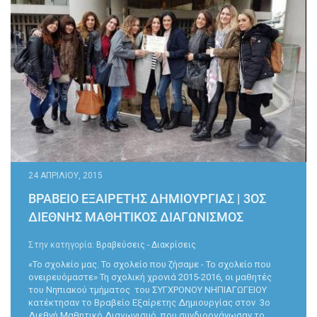
24 ΑΠΡΙΛΊΟΥ, 2015
ΒΡΑΒΕΙΟ ΕΞΑΙΡΕΤΗΣ ΔΗΜΙΟΥΡΓΙΑΣ | 3ΟΣ
ΔΙΕΘΝΉΣ ΜΑΘΗΤΙΚΌΣ ΔΙΑΓΩΝΙΣΜΌΣ
Στην κατηγορία:
Βραβεύσεις - Διακρίσεις
«Το σχολείο μας. Το σχολείο που ζήσαμε - Το σχολείο που
ονειρευόμαστε» Τη σχολική χρονιά 2015-2016, οι μαθητές
του Νηπιακού τμήματος του ΣΥΓΧΡΟΝΟΥ ΝΗΠΙΑΓΩΓΕΙΟΥ
κατέκτησαν το Βραβείο Εξαίρετης Δημιουργίας στον 3ο
Διεθνή Μαθητικό Διαγωνισμό, που συνδιοργάνωσαν το