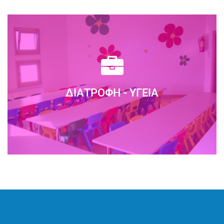
Η διεύθυνση & το προσωπικό του ΣΥΓΧΡΟΝΟΥ
ΝΗΠΙΑΓΩΓΕΙΟΥ συναισθανόμενοι την μεγάλη ευθύνη
απέναντι στους μαθητές τους...
ΔΙΑΤΡΟΦΉ - ΥΓΕΊΑ
Διαβάστε Περισσότερα
Το ΣΥΓΧΡΟΝΟ ΝΗΠΙΑΓΩΓΕΙΟ παρέχει ένα
ολοκληρωμένο, ποιοτικό και υγιεινό πρόγραμμα