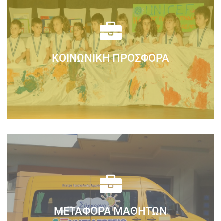
H συμμέτοχη σχολείων σε μαθητικούς
διαγωνισμούς αποτελεί μια εξαιρετική ευκαιρία
καλλιέργειας της δημιουργικής σκέψης....
ΚΟΙΝΩΝΙΚΉ ΠΡΟΣΦΟΡΆ
Διαβάστε Περισσότερα
Το ΣΥΓΧΡΟΝΟ ΝΗΠΙΑΓΩΓΕΙΟ, με ειλικρινή
αισθήματα ευθύνης και αλληλεγγύης για τις
ευπαθείς κοινωνικές ομάδες, εδώ και 10 χρόνια...
ΜΕΤΑΦΟΡΆ ΜΑΘΗΤΏΝ
Διαβάστε Περισσότερα