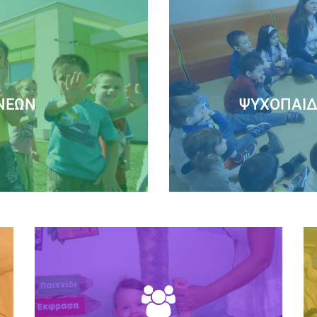
ΝΈΩΝ
ΨΥΧΟΠΑΙΔ
ίσια της γενικότερης
Το ΣΥΓΧΡΟΝΟ ΝΗΠΙΑΓΩΓΕ
η τη δημιουργική...
προγράμματος, σε 
ρα
Δ
ΣΧΟΛΉ ΓΟΝΈΩΝ