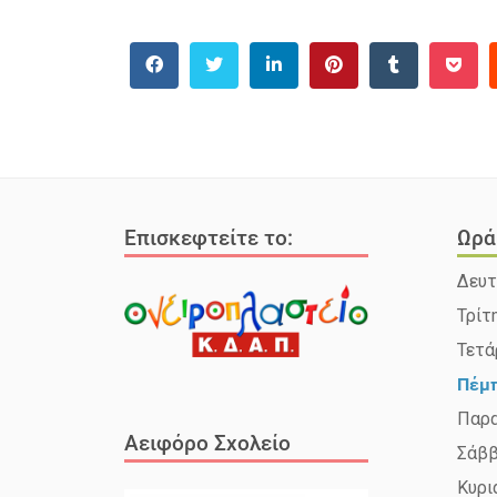
Επισκεφτείτε το:
Ωρά
Δευτ
Τρίτ
Τετά
Πέμ
Παρ
Αειφόρο Σχολείο
Σάβ
Κυρι