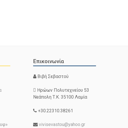
Επικοινωνία
Βιβή Σεβαστού
α
Ηρώων Πολυτεχνείου 53
Νεάπολη Τ.Κ. 35100 Λαμία
+30.22310.38261
ουφ»
vivisevastou@yahoo.gr
Φόρμα Επικοινωνίας