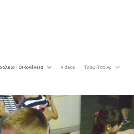
χολείο - Οικογένεια
Videos
Τσαφ-Τσουφ