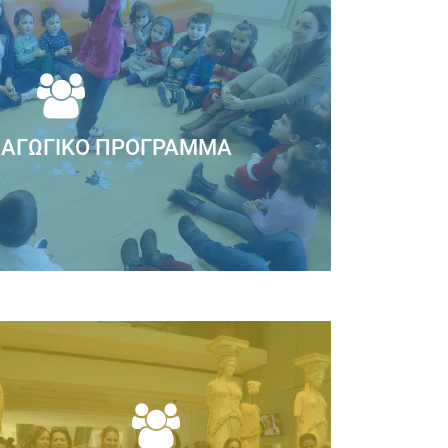
ΑΓΩΓΙΚΌ ΠΡΌΓΡΑΜΜΑ
ΙΟ εφαρμόζει στα πλαίσια του σχολικού
συνεργασία με την Παιδοψυχολόγο...
ιαβάστε Περισσότερα
ΛΌΓΙΑ ΑΓΆΠΗΣ ΑΠΌ ΓΟΝΕΊΣ