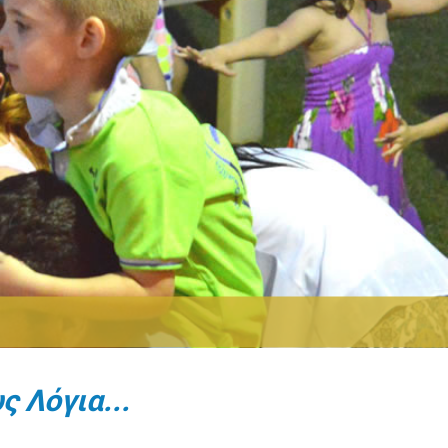
ς Λόγια...