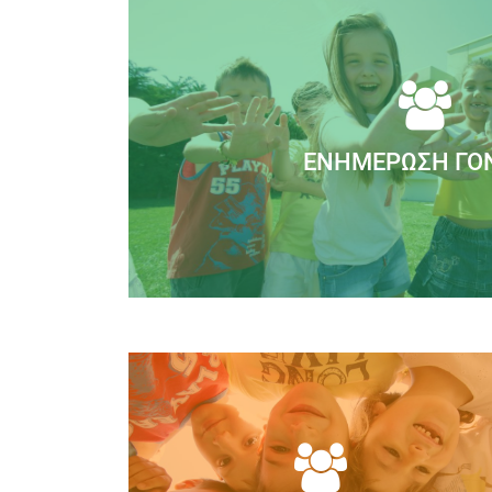
ΕΝΗΜΈΡΩΣΗ ΓΟ
Στο ΣΥΓΧΡΟΝΟ ΝΗΠΙΑΓΩΓΕΙΟ, στα πλα
φιλοσοφίας μας, θεωρούμε απαραίτητ
Διαβάστε Περισσότε
ΣΥΜΒΟΥΛΕΥΤΙΚΉ ΓΟΝΈΩΝ