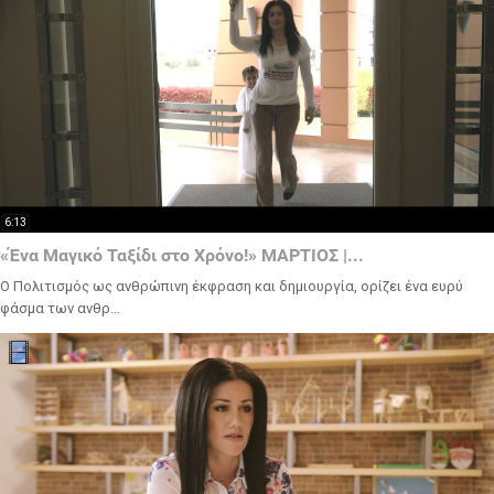
6:13
«Ένα Μαγικό Ταξίδι στο Χρόνο!» ΜΑΡΤΙΟΣ |...
Ο Πολιτισμός ως ανθρώπινη έκφραση και δημιουργία, ορίζει ένα ευρύ
φάσμα των ανθρ...