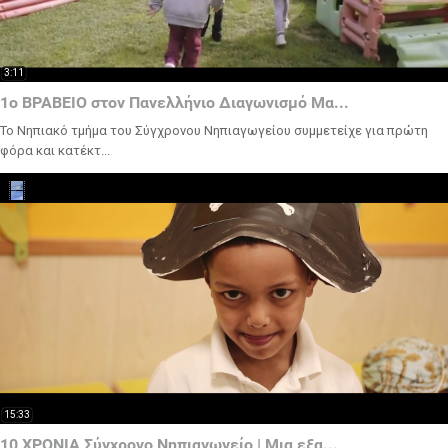
3:11
1ο ΒΡΑΒΕΙΟ στον Πανελλήνιο Διαγωνισμό Μα...
Το Νηπιακό τμήμα του Σύγχρονου Νηπιαγωγείου συμμετείχε για πρώτη
φόρα και κατέκτ...
15:33
10 ΧΡΟΝΙΑ Σύγχρονο Νηπιαγωγείο | Μια εξα...