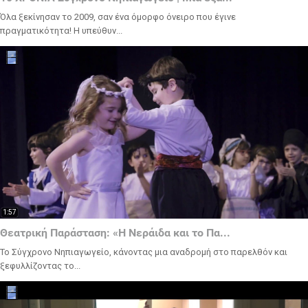
Όλα ξεκίνησαν το 2009, σαν ένα όμορφο όνειρο που έγινε
πραγματικότητα! Η υπεύθυν...
1:57
Θεατρική Παράσταση: «Η Νεράιδα και το Πα...
Το Σύγχρονο Νηπιαγωγείο, κάνοντας μια αναδρομή στο παρελθόν και
ξεφυλλίζοντας το...