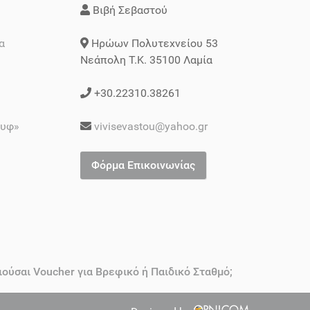
Βιβή Σεβαστού
α
Ηρώων Πολυτεχνείου 53
Νεάπολη Τ.Κ. 35100 Λαμία
+30.22310.38261
ουφ»
vivisevastou@yahoo.gr
Φόρμα Επικοινωνίας
ιούσαι Voucher για Βρεφικό ή Παιδικό Σταθμό;