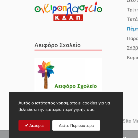
Δευ
Τρίτ
Τετά
Πέμ
Παρ
Αειφόρο Σχολείο
Σάββ
Κυρι
Αυτός ο ιστότοπος χρησιμοποιεί cookies για να
βελτιώσει την εμπειρία περιήγησής σας.
Επικοινωνία
Ενημερωτικά Δελτία
Site M
Δέχομαι
Δείτε Περισσότερα