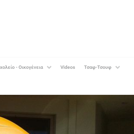
χολείο - Οικογένεια
Videos
Τσαφ-Τσουφ