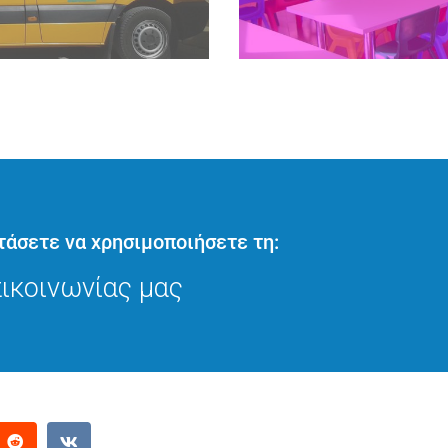
ής μεταφορά των μαθητών
Το ΣΥΓΧΡΟΝΟ ΝΗΠΙΑΓΩΓΕ
αι οι κανόνες τόσο του
και υγιεινό πρόγρα
τάσετε να χρησιμοποιήσετε τη:
Δ
ρα
ικοινωνίας μας