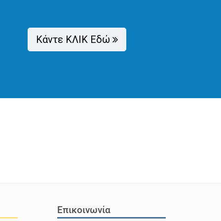
Όταν γίνεσαι μαμά, θέλεις να δώσεις στο
παιδί σου ότι καλύτερος...
Κάντε ΚΛΙΚ Εδώ
Διαβάστε Περισσότερα
Επικοινωνία