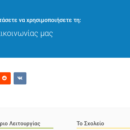
Το ΣΥΓΧΡΟΝΟ ΝΗΠΙΑΓΩΓΕΙΟ διοργανώνει
Σχολή Γονέων με στόχο τη διερεύνηση
των σχέσεων ....
τάσετε να χρησιμοποιήσετε τη:
ικοινωνίας μας
Διαβάστε Περισσότερα
ριο Λειτουργίας
Το Σχολείο