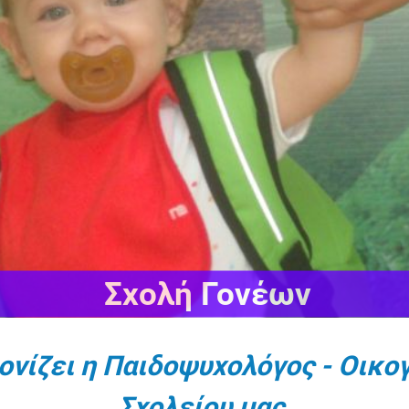
Σχολή Γονέων
τονίζει η Παιδοψυχολόγος - Οικο
Σχολείου μας.