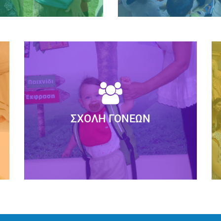
ίσια της γενικότερης
Το ΣΥΓΧΡΟΝΟ ΝΗΠΙΑΓΩΓΕ
η τη δημιουργική...
προγράμματος, σε 
ρα
Δ
ΣΧΟΛΉ ΓΟΝΈΩΝ