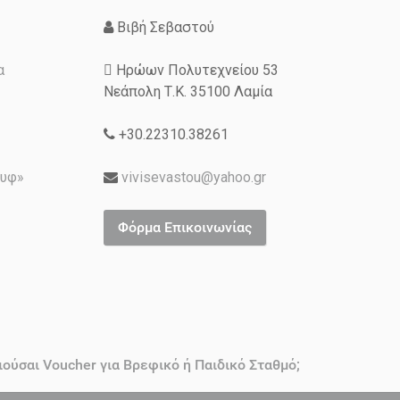
Βιβή Σεβαστού
α
Ηρώων Πολυτεχνείου 53
Νεάπολη Τ.Κ. 35100 Λαμία
+30.22310.38261
ουφ»
vivisevastou@yahoo.gr
Φόρμα Επικοινωνίας
ιούσαι Voucher για Βρεφικό ή Παιδικό Σταθμό;