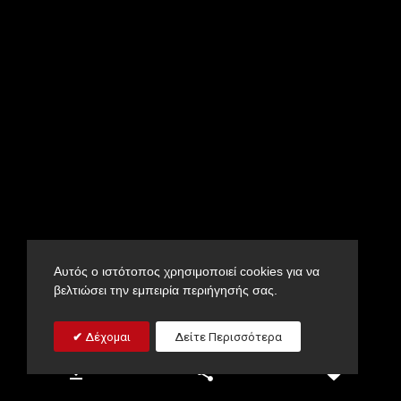
Αυτός ο ιστότοπος χρησιμοποιεί cookies για να
βελτιώσει την εμπειρία περιήγησής σας.
Δέχομαι
Δείτε Περισσότερα