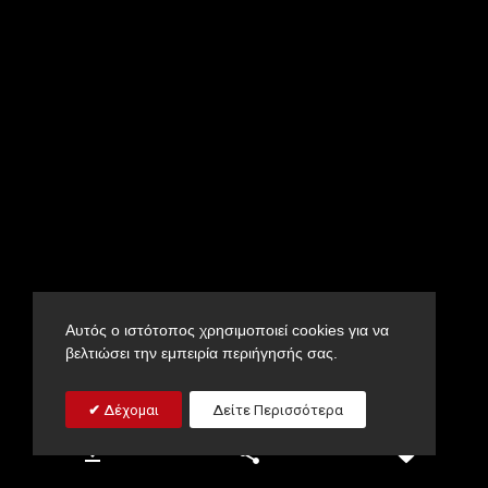
Αυτός ο ιστότοπος χρησιμοποιεί cookies για να
βελτιώσει την εμπειρία περιήγησής σας.
Δέχομαι
Δείτε Περισσότερα