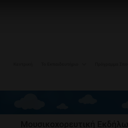
Κεντρική
Το Εκπαιδευτήριο
Πρόγραμμα Σπ
Μουσικοχορευτική Εκδήλω