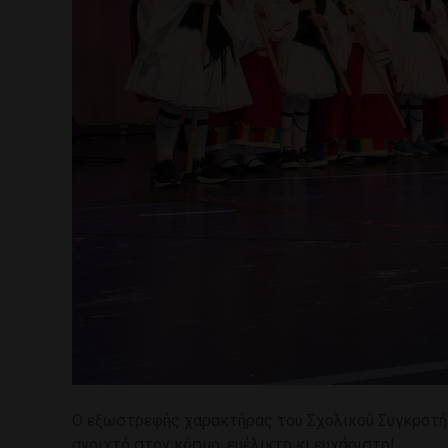
Ο εξωστρεφής χαρακτήρας του Σχολικού Συγκροτήμα
ανοιχτό στον κόσμο, ευέλικτο κι ευχάριστο!