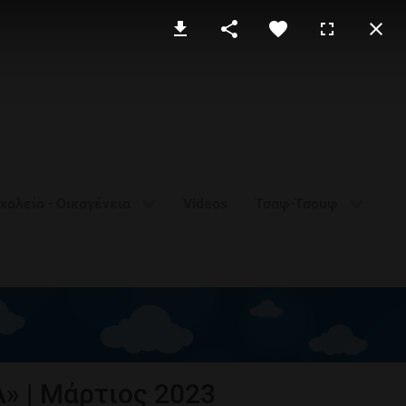
χολείο - Οικογένεια
Videos
Τσαφ-Τσουφ
 | Μάρτιος 2023