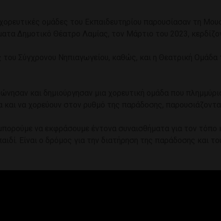
οι χορευτικές ομάδες του Εκπαιδευτηρίου παρουσίασαν τη Μ
τα Δημοτικό Θέατρο Λαμίας, τον Μάρτιο του 2023, κερδίζον
ές του Σύγχρονου Νηπιαγωγείου, καθώς, και η Θεατρική Ομάδ
νησαν και δημιούργησαν μια χορευτική ομάδα που πλημμύρισε
 και να χορεύουν στον ρυθμό της παράδοσης, παρουσιάζοντα
ορούμε να εκφράσουμε έντονα συναισθήματα για τον τόπο και
αιδί. Είναι ο δρόμος για την διατήρηση της παράδοσης και το