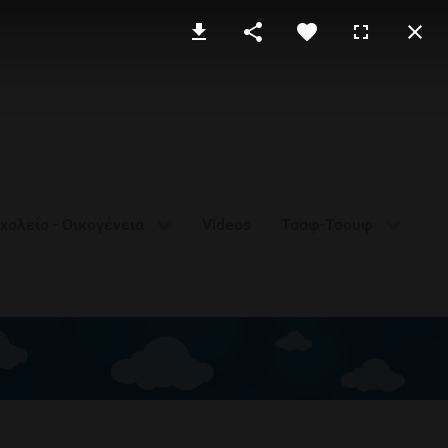
χολείο - Οικογένεια
Videos
Τσαφ-Τσουφ